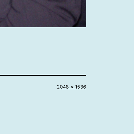
Tamaño
2048 × 1536
completo