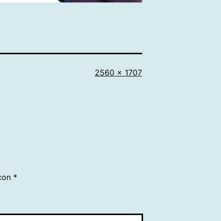
Tamaño
2560 × 1707
completo
 con
*